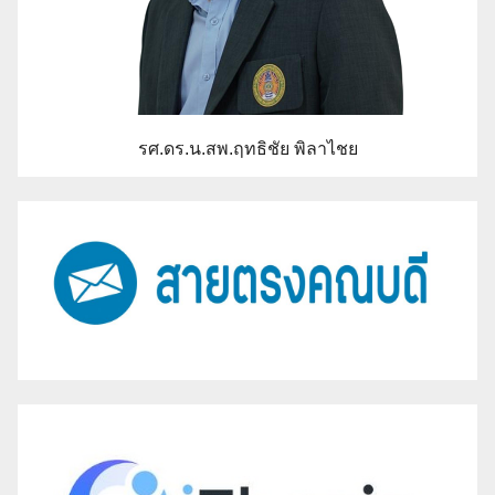
รศ.ดร.น.สพ.ฤทธิชัย พิลาไชย