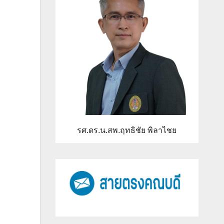
รศ.ดร.น.สพ.ฤทธิชัย พิลาไชย