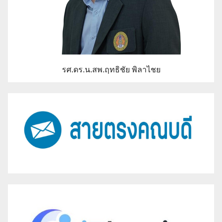
รศ.ดร.น.สพ.ฤทธิชัย พิลาไชย