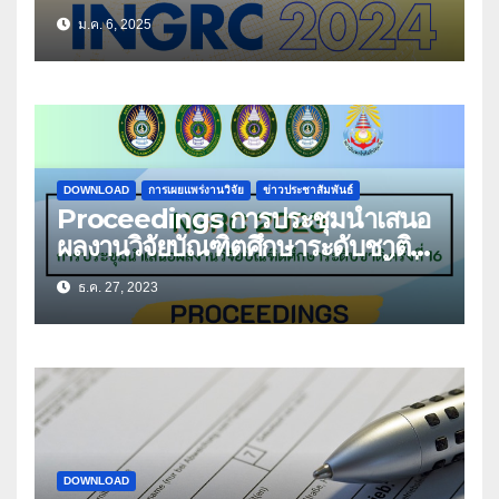
National Graduate Research
ม.ค. 6, 2025
Conference INGRC2024
DOWNLOAD
การเผยแพร่งานวิจัย
ข่าวประชาสัมพันธ์
Proceedings การประชุมนำเสนอ
ผลงานวิจัยบัณฑิตศึกษาระดับชาติ
มหาวิทยาลัยราชภัฏอุดรธานี ครั้งที่
ธ.ค. 27, 2023
16
DOWNLOAD