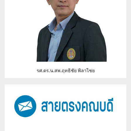
รศ.ดร.น.สพ.ฤทธิชัย พิลาไชย