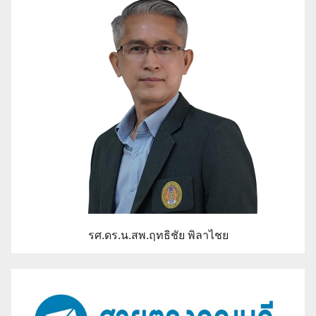
รศ.ดร.น.สพ.ฤทธิชัย พิลาไชย