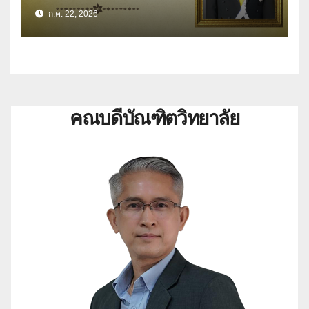
สัตย์ปฏิญานเพื่อเป็นข้าราชการที่ดี
ก.ค. 22, 2026
และพลังของแผ่นดิน เนื่องในโอกาส
วันเฉลิมพระชนมพรรษา 28
กรกฎาคม 2569
คณบดีบัณฑิตวิทยาลัย