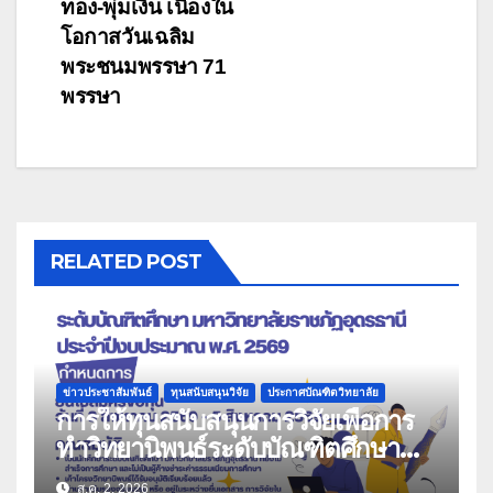
เรื่อง
ทอง-พุ่มเงิน เนื่องใน
โอกาสวันเฉลิม
พระชนมพรรษา 71
พรรษา
RELATED POST
ข่าวประชาสัมพันธ์
ทุนสนับสนุนวิจัย
ประกาศบัณฑิตวิทยาลัย
การให้ทุนสนับสนุนการวิจัยเพื่อการ
ทำวิทยานิพนธ์ระดับบัณฑิตศึกษา
มหาวิทยาลัยราชภัฏอุดรธานี ประจำ
ส.ค. 2, 2026