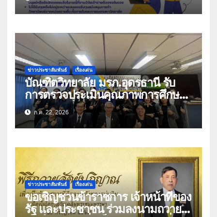
ปีงบประมาณ พ.ศ. 2569
ข่าวประชาสัมพันธ์
เรื่องเด่น
บัณฑิตวิทยาลัย มรภ.อุดรธานี รับ
การตรวจประเมินคุณภาพการศึกษา
ตามเกณฑ์ EdPEx ปีการศึกษา
ก.ค. 22, 2026
2568
ข่าวประชาสัมพันธ์
เรื่องเด่น
ขอเชิญชวนข้าราชการ เจ้าหน้าที่ของ
รัฐ และประชาชน ร่วมลงนามถวาย