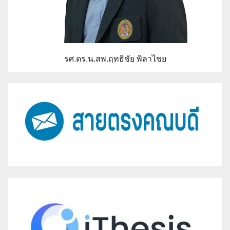
รศ.ดร.น.สพ.ฤทธิชัย พิลาไชย