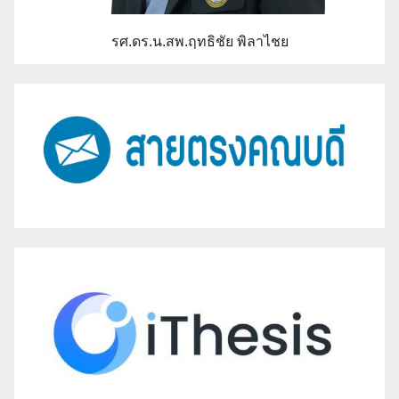
รศ.ดร.น.สพ.ฤทธิชัย พิลาไชย