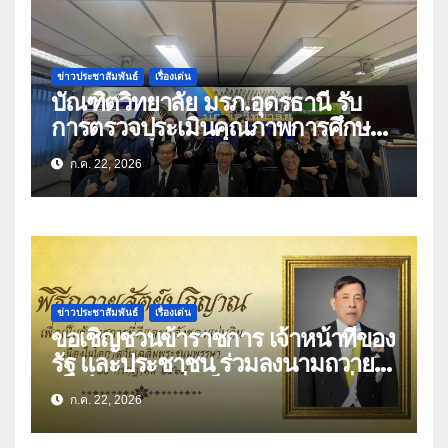
ข่าวประชาสัมพันธ์
เรื่องเด่น
บัณฑิตวิทยาลัย มรภ.อุดรธานี รับ
การตรวจประเมินคุณภาพการศึกษา
ตามเกณฑ์ EdPEx ปีการศึกษา
ก.ค. 22, 2026
2568
ข่าวประชาสัมพันธ์
เรื่องเด่น
ขอเชิญชวนข้าราชการ เจ้าหน้าที่ของ
รัฐ และประชาชน ร่วมลงนามถวาย
สัตย์ปฏิญานเพื่อเป็นข้าราชการที่ดี
ก.ค. 22, 2026
และพลังของแผ่นดิน เนื่องในโอกาส
วันเฉลิมพระชนมพรรษา 28