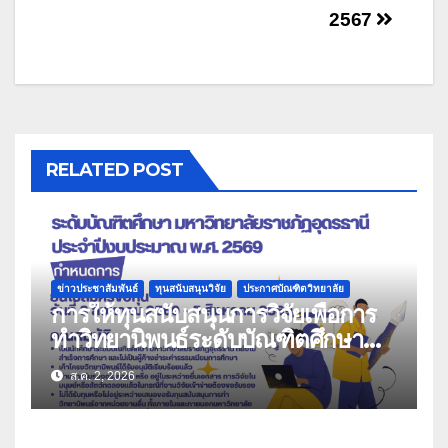
2567
RELATED POST
ข่าวประชาสัมพันธ์
ทุนสนับสนุนวิจัย
ประกาศบัณฑิตวิทยาลัย
การให้ทุนสนับสนุนการวิจัยเพื่อการ
ทำวิทยานิพนธ์ระดับบัณฑิตศึกษา
มหาวิทยาลัยราชภัฏอุดรธานี ประจำ
ส.ค. 2, 2026
ปีงบประมาณ พ.ศ. 2569